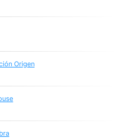
ción Origen
House
bra