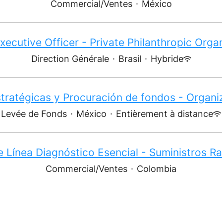
Commercial/Ventes
·
México
xecutive Officer - Private Philanthropic Orga
Direction Générale
·
Brasil
·
Hybride
stratégicas y Procuración de fondos - Organi
Levée de Fonds
·
México
·
Entièrement à distance
 Línea Diagnóstico Esencial - Suministros R
Commercial/Ventes
·
Colombia