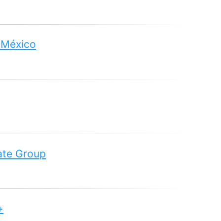
 México
tate Group
+