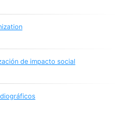
nization
zación de impacto social
adiográficos