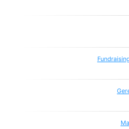
Fundraisin
Gere
Ma