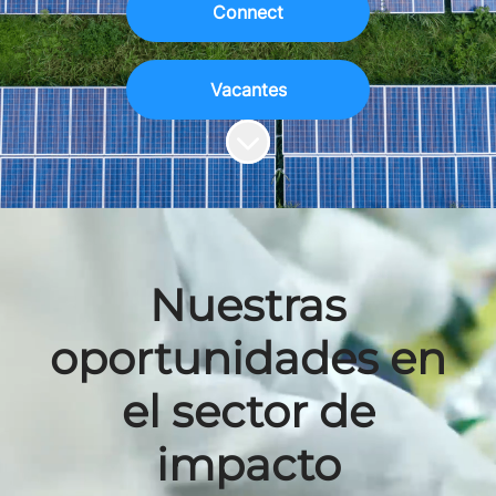
Connect
Vacantes
Más contenido
Nuestras
oportunidades en
el sector de
impacto