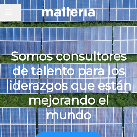
Compartir página
MENÚ DE EMPLEO
Somos consultores
de talento para los
liderazgos que están
mejorando el
mundo